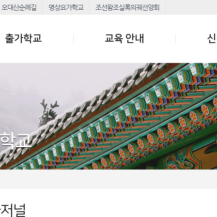
오대산순례길
명상요가학교
조선왕조실록의궤선양회
출가학교
교육 안내
신
가학교
가저널