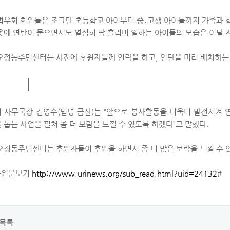
법우회 회원들은 조그만 초등학교 아이부터 중
․
고생 아이들까지 가족과 
옷에 연탄이 묻으면서도 열심히 땀 흘리며 일하는 아이들의 모습은 이날
오정동주민센터는 사전에 후원자들께 연락을 하고
,
연탄을 미리 배치하는
 사무국장 김영수
(
법명 금산
)
는
“
앞으로 봉사활동을 더욱더 발전시켜 
 돕는 사업을 펼쳐 좀 더 보람을 느낄 수 있도록 하겠다
”
고 말했다
.
오정동주민센터는 후원자들이 후원을 하면서 좀 더 많은 보람을 느낄 수 
사원문보기
http://www.urinews.org/sub_read.html?uid=24132
#
목록