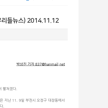
들뉴스) 2014.11.12
박상진 기자
837@hanmail.net
이 펼쳐졌다
.
명은 지난
11. 9
일 부천시 오정구 대장동에서
였다
.