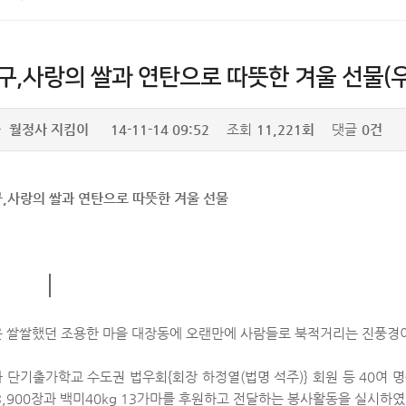
구,사랑의 쌀과 연탄으로 따뜻한 겨울 선물(우리
자
월정사 지킴이
14-11-14 09:52
조회
11,221회
댓글
0건
,사랑의 쌀과 연탄으로 따뜻한 겨울 선물
 쌀쌀했던 조용한 마을 대장동에 오랜만에 사람들로 북적거리는 진풍경
 단기출가학교 수도권 법우회
{
회장 하정열
(
법명 석주
)}
회원 등
40
여 
3,900
장과 백미
40kg 13
가마를 후원하고 전달하는 봉사활동을 실시하