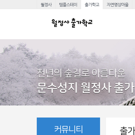
월정사
템플스테이
출가학교
자연명상마을
천년의 숲길로 아름다운
문수성지 월정사 출
커뮤니티
출