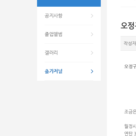
공지사항
오정
졸업앨범
작성
갤러리
오정구
출가저널
조금은
월정사
연탄