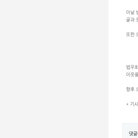
이날 
굴과 
또한 
법우회
이웃을
향후 
* 기
댓글