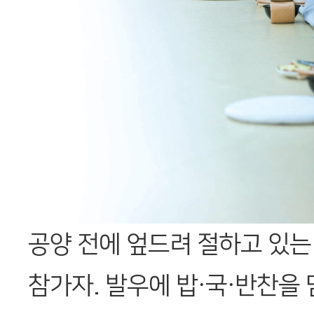
공양 전에 엎드려 절하고 있는
참가자. 발우에 밥·국·반찬을 