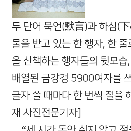
두 단어 묵언(默言)과 하심(下
물을 받고 있는 한 행자, 한 
을 산책하는 행자들의 뒷모습,
배열된 금강경 5900여자를 쓰
글자 쓸 때마다 한 번씩 절을 해
재 사진전문기자]
“세 시간 동안 쉬지 않고 절