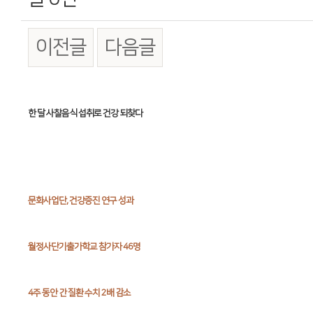
이전글
다음글
본문
한 달 사찰음식 섭취로 건강 되찾다
문화사업단, 건강증진 연구 성과
월정사단기출가학교 참가자 46명
4주 동안 간 질환 수치 2배 감소