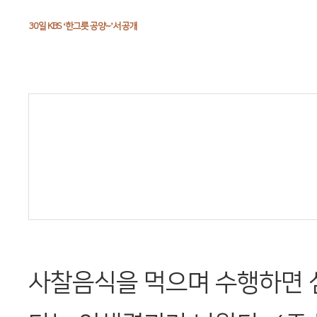
30일 KBS ‘한그릇 공양~’서 공개
사찰음식을 먹으며 수행하면 