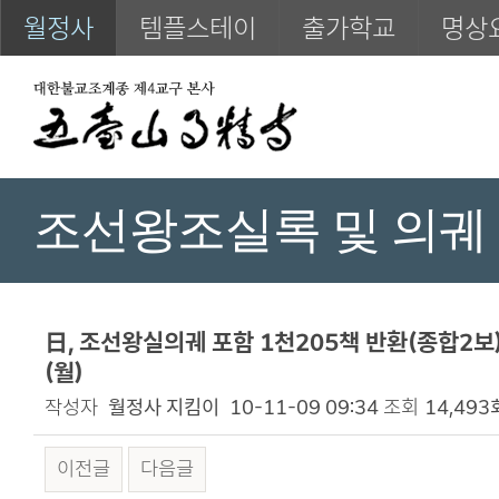
월정사
템플스테이
출가학교
명상
조선왕조실록 및 의궤
日, 조선왕실의궤 포함 1천205책 반환(종합2보)(
(월)
작성자
월정사 지킴이
10-11-09 09:34
조회
14,493
이전글
다음글