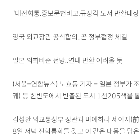
본문
"대전회통.증보문헌비고.규장각 도서 반환대상
양국 외교장관 공식합의..곧 정부협정 체결
일본 의회비준 전망..연내 반환 어려울 듯
(서울=연합뉴스) 노효동 기자 = 일본 정부가
궤) 등 한반도에서 반출된 도서 1천205책을 
김성환 외교통상부 장관과 마에하라 세이지(前
8일 저녁 전화통화를 갖고 이 같은 내용을 담