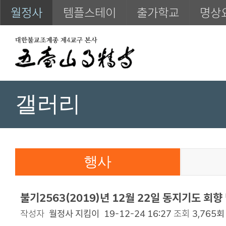
월정사
템플스테이
출가학교
명상
갤러리
행사
불기2563(2019)년 12월 22일 동지기도 회향
작성자
월정사 지킴이
19-12-24 16:27
조회
3,765회