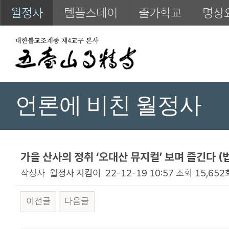
월정사
템플스테이
출가학교
명상
언론에 비친 월정사
가을 산사의 정취 ‘오대산 뮤지컬’ 보며 즐긴다 (
작성자
월정사 지킴이
22-12-19 10:57
조회
15,652
이전글
다음글