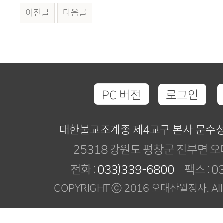
이전글
다음글
PC 버전
로그인
대한불교조계종 제4교구 본사 문수
25318 강원도 평창군 진부면 오
전화 :
033)339-6800
팩스 : 03
COPYRIGHT ⓒ 2016 오대산월정사. All R