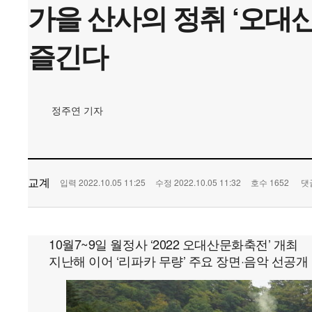
본문
가을 산사의 정취 ‘오대산
즐긴다
정주연 기자
교계
입력 2022.10.05 11:25
수정 2022.10.05 11:32
호수 1652
댓
10월7~9일 월정사 ‘2022 오대산문화축전’ 개최
지난해 이어 ‘리파카 무량’ 주요 장면·음악 선공개