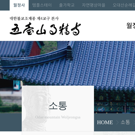
월정사
템플스테이
출가학교
자연명상마을
오대산순례
월
소통
Odae mountain Woljeongsa
소통
HOME