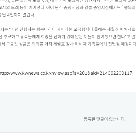
부주지, 법은 월정사 포교국장, 대공 거사 포교사단 강원지역 단장 등 포교사 50
포교사의 노래 등이 이어졌다. 이어 원주 중앙시장과 강릉 중앙시장에서도 `행복
음 달 4일까지 열린다.
주지는 “매년 진행되는 행복바라미 자비나눔 모금행사에 올해는 세월호 피해자를
을 추모하고 유족들에게 희망을 전하기 위해 많은 이들이 참여했으면 한다”고 말
에서 모금된 성금은 회의를 거쳐 세월호 참사 피해자 가족들에게 전달될 예정이다
http://www.kwnews.co.kr/nview.asp?s=201&aid=214062200117
등록된 댓글이 없습니다.