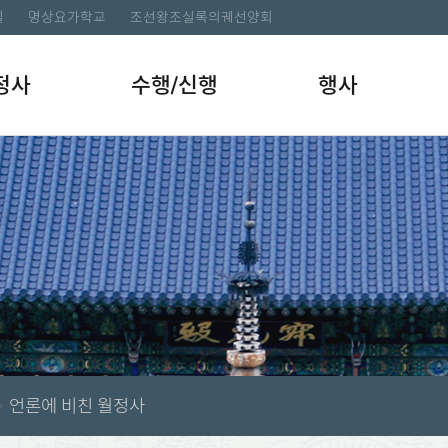
길
명상요가학교
조선왕조실록의궤선양회
정사
수행/신행
행사
언론에 비친 월정사