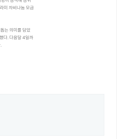
여명이 참석해 삼귀
바라미 자비나눔 모금
 돕는 의미를 담았
했다. 다음달 4일까
.