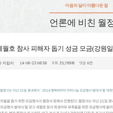
마음의 달이 아름다운 절
언론에 비친 월
월호 참사 피해자 돕기 성금 모금(강원일보) 2
14-06-23 08:36
조회
25,799회
댓글
0건
사 지킴이
월정사는 지난 21일 경내에서 `2014 행복바라미 자비나눔 모금행사 발대식'을 개최
자들을 돕기 위한 모금행사가 월정사 등에서 진행된다. 월정사는 지난 21일 경내
모금행사 발대식'을 갖고 세월호 참사 희생자와 유족들을 위한 모금행사에 들어