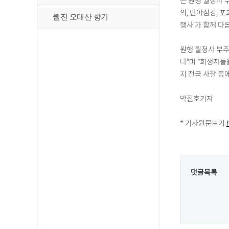
는 원행 월정사 
의, 반야심경, 
웹진 오대산 향기
행사'가 함께 다
원행 월정사 부
다”며 “희생자들
지 전국 사찰 등
박진호기자
* 기사원문보기
댓글목록