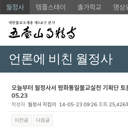
월정사
템플스테이
출가학교
명상
언론에 비친 월정사
오늘부터 월정사서 평화통일불교실천 기획단 토론
05.23
작성자
월정사 지킴이
14-05-23 09:26
조회
25,426
이전글
다음글