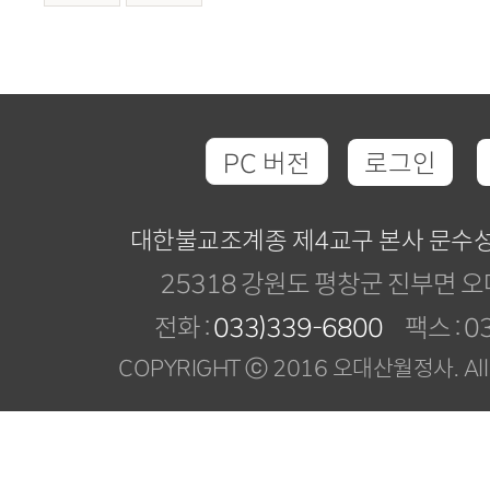
PC 버전
로그인
대한불교조계종 제4교구 본사 문수
25318 강원도 평창군 진부면 오
전화 :
033)339-6800
팩스 : 03
COPYRIGHT ⓒ 2016 오대산월정사. All R