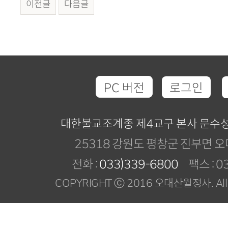
이전글
다음글
PC 버전
로그인
대한불교조계종 제4교구 본사 문수
25318 강원도 평창군 진부면 오
전화 :
033)339-6800
팩스 : 03
COPYRIGHT ⓒ 2016 오대산월정사. All R