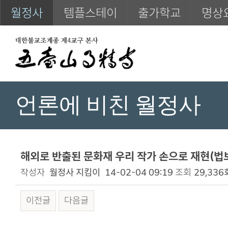
월정사
템플스테이
출가학교
명상
언론에 비친 월정사
해외로 반출된 문화재 우리 작가 손으로 재현(법보신문
작성자
월정사 지킴이
14-02-04 09:19
조회
29,336
이전글
다음글