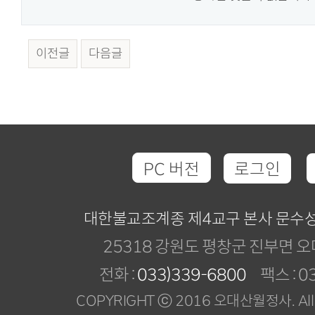
이전글
다음글
PC 버전
로그인
대한불교조계종 제4교구 본사 문수
25318 강원도 평창군 진부면 오
전화 :
033)339-6800
팩스 : 03
COPYRIGHT ⓒ 2016 오대산월정사. All R