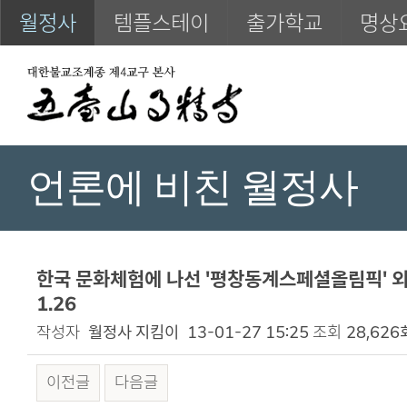
월정사
템플스테이
출가학교
명상
언론에 비친 월정사
한국 문화체험에 나선 '평창동계스페셜올림픽' 외국
1.26
작성자
월정사 지킴이
13-01-27 15:25
조회
28,626
이전글
다음글