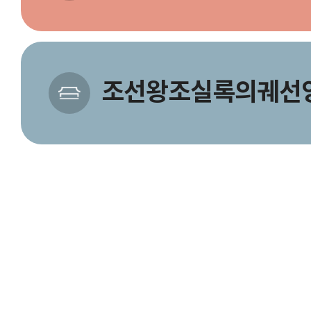
조선왕조실록의궤선