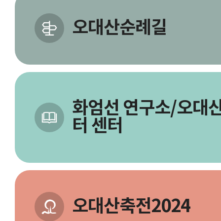
오대산순례길
화엄선 연구소/오대산
터 센터
오대산축전2024